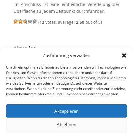
Im Anschluss ist eine einheitliche Veredelung der
Oberfläche zu jedem Zeitpunkt durchführbar.
(
12
votes, average:
2,50
out of 5)
Aktuelles
Zustimmung verwalten
Metallverarbeitung – Arbeit in klein und groß
Konzeption und Herstellung komplizierter CNC
Um dir ein optimales Erlebnis zu bieten, verwenden wir Technologien wie
Cookies, um Geräteinformationen zu speichern und/oder darauf
Frästeile in hoher Präzision
zuzugreifen. Wenn du diesen Technologien zustimmst, können wir Daten
CNC Drehteile für höchste Ziele in der Qualität und
wie das Surfverhalten oder eindeutige IDs auf dieser Website
Präzision
verarbeiten. Wenn du deine Zustimmung nicht erteilst oder zurückziehst,
können bestimmte Merkmale und Funktionen beeinträchtigt werden.
Akzeptieren
Impressum
|
Datenschutzerklärung
|
Cookie
Ablehnen
Richtlinie