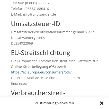
Telefon: (03834) 585687
Telefax: (03834) 886416
E-Mail: info@cnc-zander.de
Umsatzsteuer-ID
Umsatzsteuer-Identifikationsnummer gemäß § 27 a
Umsatzsteuergesetz:
DE254922969
EU-Streitschlichtung
Die Europäische Kommission stellt eine Plattform zur
Online-Streitbeilegung (OS) bereit:
https://ec.europa.eu/consumers/odr/
.
Unsere E-Mail-Adresse finden Sie oben im
Impressum.
Verbraucher­streit­
beilegung/Universal­
Zustimmung verwalten
schlichtungs­stelle